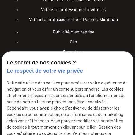
Vidéaste professionnel à Toulon
Vidéaste professionnel à Vitrolles
Vidéaste professionnel aux Pennes-Mirabeau
Publicité d'entreprise
Clip
Reportage
Le secret de nos cookies ?
Interview
Le respect de votre vie privée
Placement de produits
Voix-off
Notre site utilise des cookies pour améliorer votre expérience de
navigation et vous offrir un contenu personnalisé. Les cookies
Live video streaming
strictement nécessaires sont essentiels au fonctionnement de
base de notre site et ne peuvent pas être désactivés.
Cependant, vous avez le choix d'activer ou de désactiver les
cookies de personnalisation, de performance et de marketing
DM VIDEO PRODUCTION - Votre partenaire vidéo sur mesure
au Rove, à deux pas d’Aix-en-Provence et de Martigues.
selon vos préférences. Vous pouvez modifier vos paramètres
de cookies à tout moment en cliquant sur le lien 'Gestion des
Mentions
Politique de
Gestion
Plan du
cookies' situé en bas de notre site. Veuillez noter que la