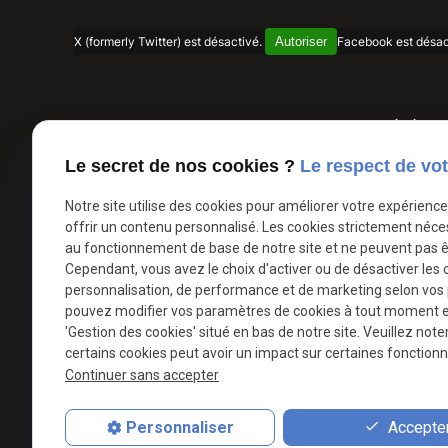
Autoriser
X (formerly Twitter) est désactivé.
Facebook est désac
Télép
04 13 
Le secret de nos cookies ?
Le respect de vot
Notre site utilise des cookies pour améliorer votre expérienc
offrir un contenu personnalisé. Les cookies strictement néce
au fonctionnement de base de notre site et ne peuvent pas ê
Cependant, vous avez le choix d'activer ou de désactiver les 
personnalisation, de performance et de marketing selon vos
Vidéaste professionnel à Marignane
Vidéaste 
pouvez modifier vos paramètres de cookies à tout moment en 
'Gestion des cookies' situé en bas de notre site. Veuillez note
Vidéaste professionnel à Gardanne
Vidéaste profes
certains cookies peut avoir un impact sur certaines fonctionna
Continuer sans accepter
Publicité
Accepter
Personnaliser