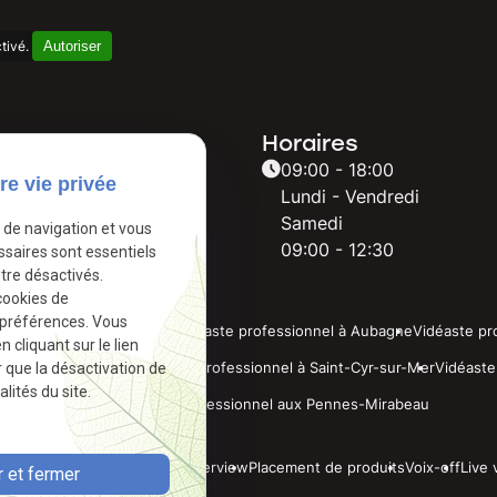
Autoriser
tivé.
hone
Horaires
68 08 63
09:00 - 18:00
re vie privée
Lundi - Vendredi
Samedi
e de navigation et vous
09:00 - 12:30
ssaires sont essentiels
tre désactivés.
cookies de
 préférences. Vous
professionnel à Marseille
Vidéaste professionnel à Aubagne
Vidéaste pr
cliquant sur le lien
r que la désactivation de
sionnel à La Ciotat
Vidéaste professionnel à Saint-Cyr-sur-Mer
Vidéaste
lités du site.
Vidéaste professionnel aux Pennes-Mirabeau
 d'entreprise
Clip
Reportage
Interview
Placement de produits
Voix-off
Live 
 et fermer